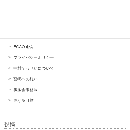
・県外企業との連携を構築し、地元で働ける仕事を増やします
・若い世代が起業できるビジネスチャンスの構築に取り組みます
・観光・スポーツ・食文化を活かし、宮崎ならではのグルメチャ
ンスに取り組みます
EGAO通信
プライバシーポリシー
中村てっぺいについて
宮崎への想い
後援会事務局
更なる目標
投稿